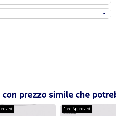
con prezzo simile che potreb
proved
Ford Approved