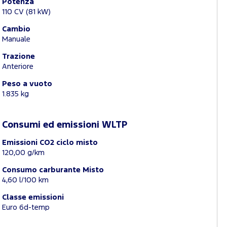
Potenza
110 CV (81 kW)
Cambio
Manuale
Trazione
Anteriore
Peso a vuoto
1.835 kg
Consumi ed emissioni WLTP
Emissioni CO2 ciclo misto
120,00 g/km
Consumo carburante Misto
4,60 l/100 km
Classe emissioni
Euro 6d-temp