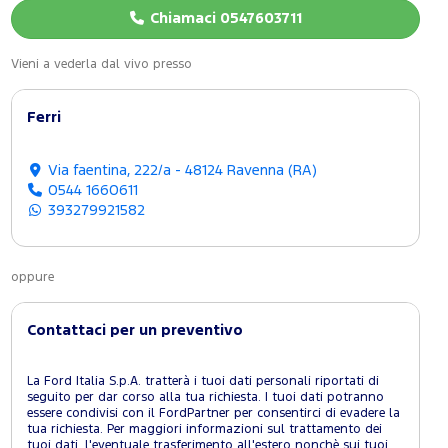
Chiamaci 0547603711
Vieni a vederla dal vivo presso
Ferri
Via faentina, 222/a - 48124 Ravenna (RA)
0544 1660611
393279921582
oppure
Contattaci per un preventivo
La Ford Italia S.p.A. tratterà i tuoi dati personali riportati di
seguito per dar corso alla tua richiesta. I tuoi dati potranno
essere condivisi con il FordPartner per consentirci di evadere la
tua richiesta. Per maggiori informazioni sul trattamento dei
tuoi dati, l'eventuale trasferimento all'estero nonchè sui tuoi