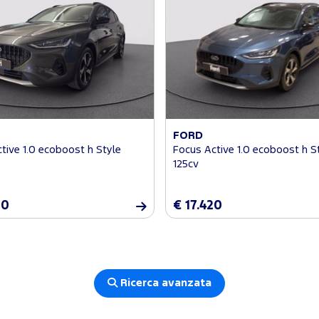
FORD
tive 1.0 ecoboost h Style
Focus Active 1.0 ecoboost h S
125cv
80
€ 17.420
Ricerca avanzata