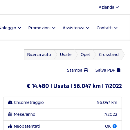
Azienda
Noleggio
Promozioni
Assistenza
Contatti
Ricerca auto
Usate
Opel
Crossland
Stampa
Salva PDF
€ 14.480
Usata
56.047 km
7/2022
Chilometraggio
56.047 km
Mese/anno
7/2022
Neopatentati
OK