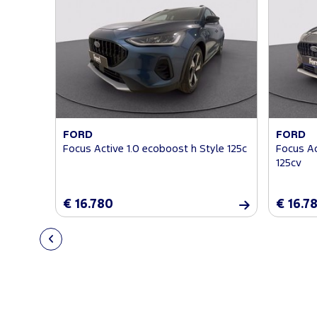
FORD
FORD
Focus Active 1.0 ecoboost h Style 125c
Focus Ac
125cv
€ 16.780
€ 16.7