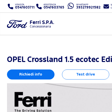
VENDITA
ASSISTENZA
WHATSAPP
S
0547603711
0547603765
393279921582
Ferri S.P.A.
Concessionaria
OPEL
Crossland 1.5 ecotec Edi
Richiedi info
Test drive