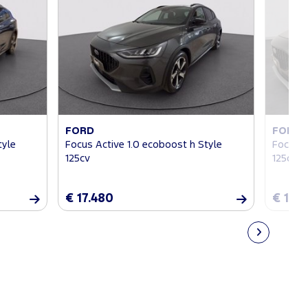
FORD
FORD
tyle
Focus Active 1.0 ecoboost h Style
Focus A
125cv
125cv
€ 17.480
€ 16.