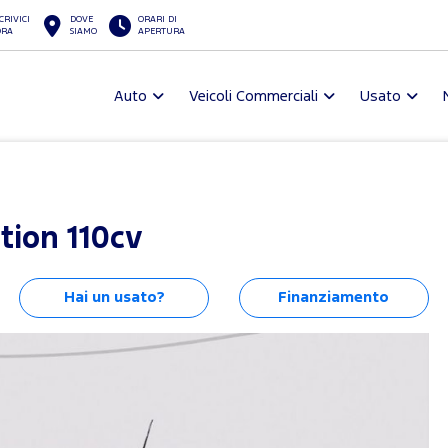
CRIVICI
DOVE
ORARI DI
ORA
SIAMO
APERTURA
Auto
Veicoli Commerciali
Usato
tion 110cv
Hai un usato?
Finanziamento