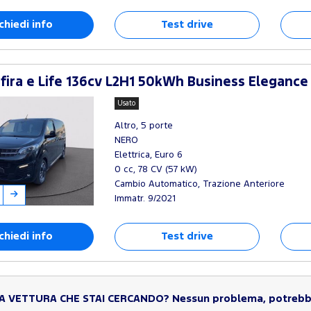
chiedi info
Test drive
fira e Life 136cv L2H1 50kWh Business Elegance
Usato
Altro, 5 porte
NERO
Elettrica, Euro 6
0 cc, 78 CV (57 kW)
Cambio Automatico, Trazione Anteriore
Immatr. 9/2021
chiedi info
Test drive
LA VETTURA CHE STAI CERCANDO?
Nessun problema, potrebbe