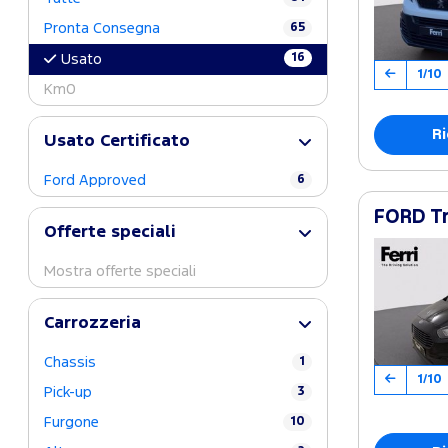
Pronta Consegna
65
16
Usato
1/10
Km0
Ri
Usato Certificato
Ford Approved
6
FORD Tr
Offerte speciali
Mostra offerte speciali
Carrozzeria
Chassis
1
1/10
Pick-up
3
Furgone
10