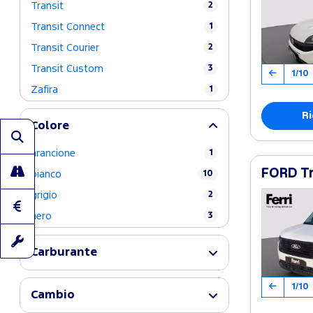
Transit
2
Transit Connect
1
Transit Courier
2
Transit Custom
3
1/10
Zafira
1
Ri
Colore
arancione
1
FORD Tr
bianco
10
grigio
2
nero
3
Carburante
1/10
Cambio