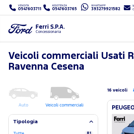
VENDITA
ASSISTENZA
WHATSAPP
S
0547603711
0547603765
393279921582
Ferri S.P.A.
Concessionaria
Veicoli commerciali Usati R
Ravenna Cesena
16 veicoli
Auto
Veicoli commerciali
PEUGEOT
Tipologia
Tutte
81