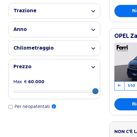
Trazione
Ri
Anno
OPEL Za
Chilometraggio
Prezzo
Max: €
60.000
1/10
Ri
Per neopatentati
NON C'È 