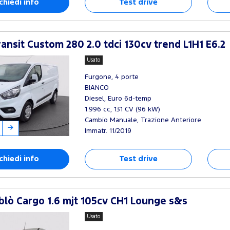
chiedi info
Test drive
ansit Custom 280 2.0 tdci 130cv trend L1H1 E6.2
Usato
Furgone, 4 porte
BIANCO
Diesel, Euro 6d-temp
1.996 cc, 131 CV (96 kW)
Cambio Manuale, Trazione Anteriore
Immatr. 11/2019
chiedi info
Test drive
blò Cargo 1.6 mjt 105cv CH1 Lounge s&s
Usato