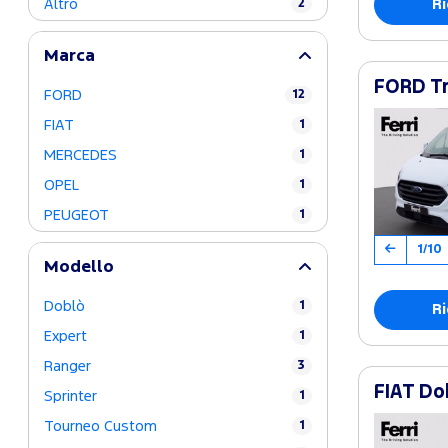
Ri
Altro
2
Marca
FORD Tr
FORD
12
FIAT
1
MERCEDES
1
OPEL
1
PEUGEOT
1
1/10
Modello
Doblò
1
Ri
Expert
1
Ranger
3
FIAT Do
Sprinter
1
Tourneo Custom
1