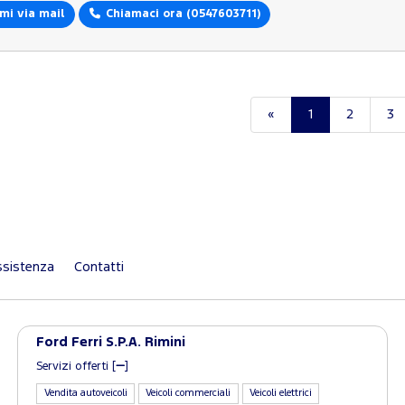
mi via mail
Chiamaci ora
(0547603711)
«
1
2
3
sistenza
Contatti
Ford Ferri S.P.A. Rimini
Servizi offerti [
]
Vendita autoveicoli
Veicoli commerciali
Veicoli elettrici