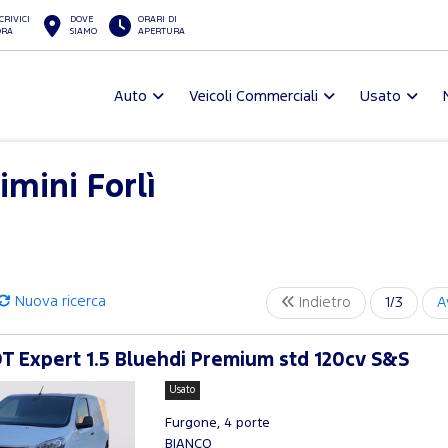
CRIVICI
DOVE
ORARI DI
ORA
SIAMO
APERTURA
Auto
Veicoli Commerciali
Usato
imini Forlì
Nuova ricerca
Indietro
1/3
A
 Expert 1.5 Bluehdi Premium std 120cv S&S
Usato
Furgone, 4 porte
BIANCO