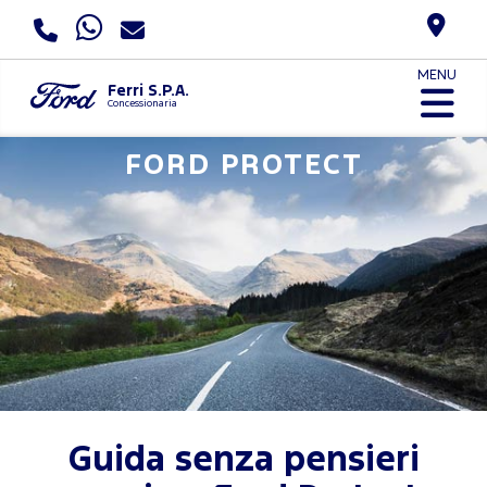
MENU
Ferri S.P.A.
Concessionaria
FORD PROTECT
Guida senza pensieri