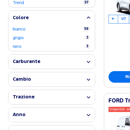
Trend
57
Colore
1/7
bianco
59
grigio
3
nero
3
Carburante
Ri
Cambio
Trazione
FORD Tr
Disponibili: so
Anno