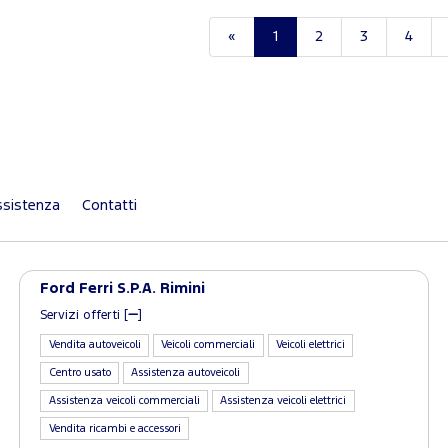
«
1
2
3
4
sistenza
Contatti
Ford Ferri S.P.A. Rimini
Servizi offerti [
]
Vendita autoveicoli
Veicoli commerciali
Veicoli elettrici
Centro usato
Assistenza autoveicoli
Assistenza veicoli commerciali
Assistenza veicoli elettrici
Vendita ricambi e accessori