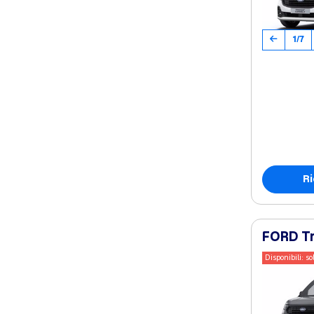
1/7
Ri
FORD Tr
Disponibili: so