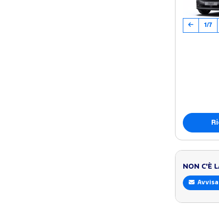
1/7
Ri
NON C'È 
Avvisa