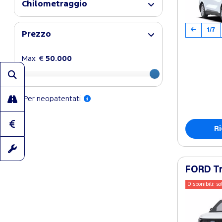
Chilometraggio
1/7
Prezzo
Max: €
50.000
Per neopatentati
Ri
FORD Tr
Disponibili: so