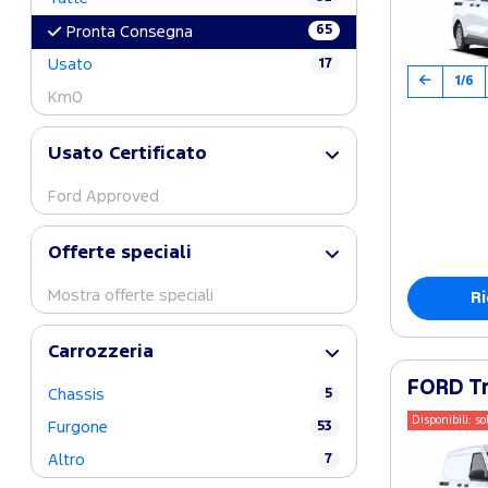
65
Pronta Consegna
Usato
17
1/6
Km0
Usato Certificato
Ford Approved
Offerte speciali
Mostra offerte speciali
Ri
Carrozzeria
FORD Tr
Chassis
5
Disponibili: so
Furgone
53
Altro
7