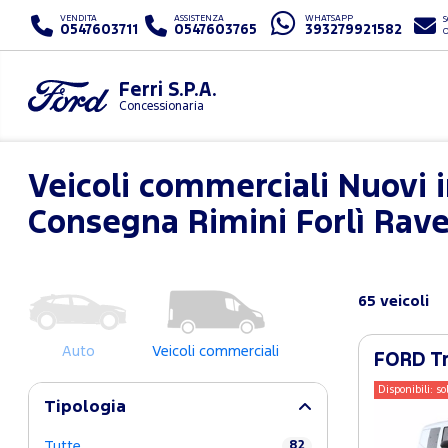
VENDITA
ASSISTENZA
WHATSAPP
S
0547603711
0547603765
393279921582
Ferri S.P.A.
Concessionaria
Veicoli commerciali Nuovi 
Consegna Rimini Forlì Rav
65 veicoli
Auto
Veicoli commerciali
FORD Tr
Disponibili: so
Tipologia
Tutte
82