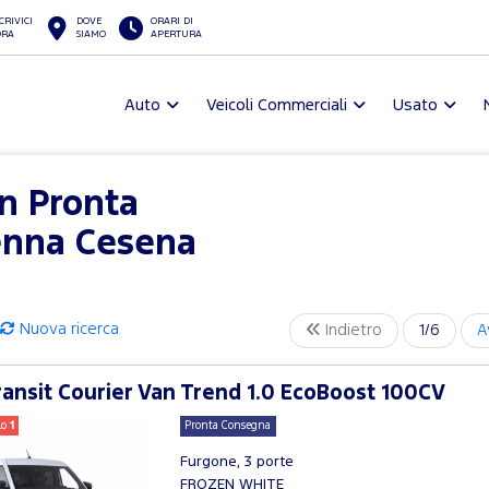
CRIVICI
DOVE
ORARI DI
ORA
SIAMO
APERTURA
Auto
Veicoli Commerciali
Usato
in Pronta
enna Cesena
Nuova ricerca
Indietro
1/6
A
ansit Courier Van Trend 1.0 EcoBoost 100CV
lo
1
Pronta Consegna
Furgone, 3 porte
FROZEN WHITE