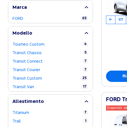
Marca
FORD
65
1/7
Modello
Tourneo Custom
4
Transit Chassis
5
Transit Connect
7
Transit Courier
7
Ri
Transit Custom
25
Transit Van
17
FORD Tr
Allestimento
Disponibili: so
Titanium
7
Trail
1