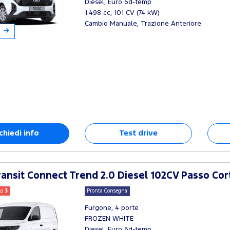
Diesel, Euro 6d-temp
1.498 cc, 101 CV (74 kW)
Cambio Manuale, Trazione Anteriore
chiedi info
Test drive
ansit Connect Trend 2.0 Diesel 102CV Passo Cor
lo
3
Pronta Consegna
Furgone, 4 porte
FROZEN WHITE
Diesel, Euro 6d-temp