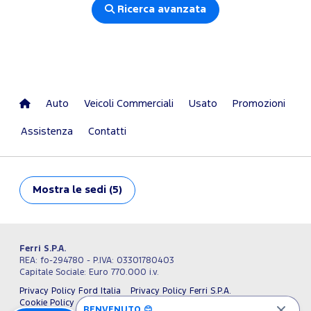
Ricerca avanzata
Auto
Veicoli Commerciali
Usato
Promozioni
Assistenza
Contatti
Mostra
le sedi (5)
Ferri S.P.A.
REA: fo-294780 - P.IVA: 03301780403
Capitale Sociale: Euro 770.000 i.v.
Privacy Policy Ford Italia
Privacy Policy Ferri S.P.A.
Cookie Policy
Impostazioni cookie
Termini e condizioni
BENVENUTO 😊