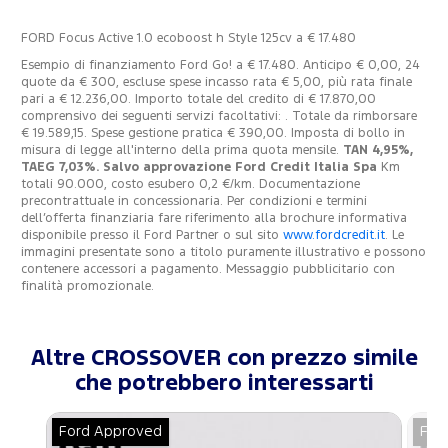
FORD Focus Active 1.0 ecoboost h Style 125cv a € 17.480
Esempio di finanziamento Ford Go! a € 17.480. Anticipo € 0,00, 24
quote da € 300, escluse spese incasso rata € 5,00, più rata finale
pari a € 12.236,00. Importo totale del credito di € 17.870,00
comprensivo dei seguenti servizi facoltativi: . Totale da rimborsare
€ 19.589,15. Spese gestione pratica € 390,00. Imposta di bollo in
misura di legge all'interno della prima quota mensile.
TAN 4,95%,
TAEG 7,03%. Salvo approvazione Ford Credit Italia Spa
Km
totali 90.000, costo esubero 0,2 €/km. Documentazione
precontrattuale in concessionaria. Per condizioni e termini
dell’offerta finanziaria fare riferimento alla brochure informativa
disponibile presso il Ford Partner o sul sito
www.fordcredit.it
. Le
immagini presentate sono a titolo puramente illustrativo e possono
contenere accessori a pagamento. Messaggio pubblicitario con
finalità promozionale.
Altre CROSSOVER con prezzo simile
che potrebbero interessarti
Ford Approved
For