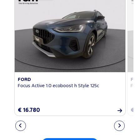
FORD
FO
Focus Active 1.0 ecoboost h Style 125c
Focu
€ 16.780
€ 1