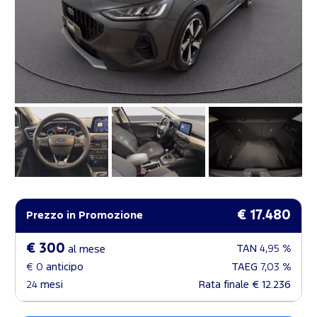
€ 17.480
Prezzo in Promozione
€ 300
TAN
4,95 %
al mese
€ 0
anticipo
TAEG
7,03 %
24
mesi
Rata finale
€ 12.236