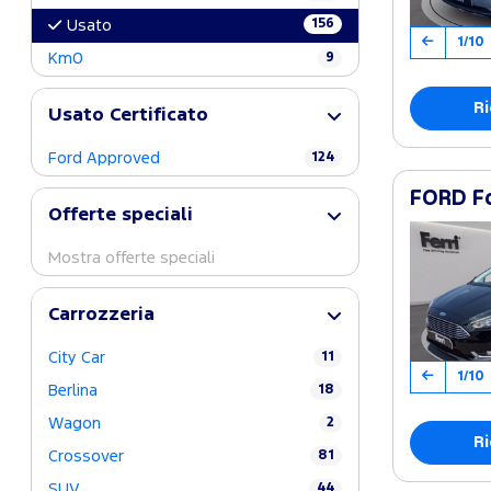
156
Usato
1/10
Km0
9
Ri
Usato Certificato
Ford Approved
124
FORD Fo
Offerte speciali
Mostra offerte speciali
Carrozzeria
City Car
11
1/10
Berlina
18
Wagon
2
Ri
Crossover
81
SUV
44