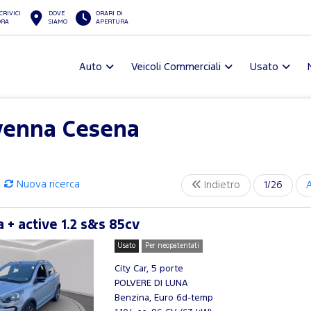
CRIVICI
DOVE
ORARI DI
ORA
SIAMO
APERTURA
Auto
Veicoli Commerciali
Usato
avenna Cesena
Nuova ricerca
Indietro
1/26
 + active 1.2 s&s 85cv
Usato
Per neopatentati
City Car, 5 porte
POLVERE DI LUNA
Benzina, Euro 6d-temp