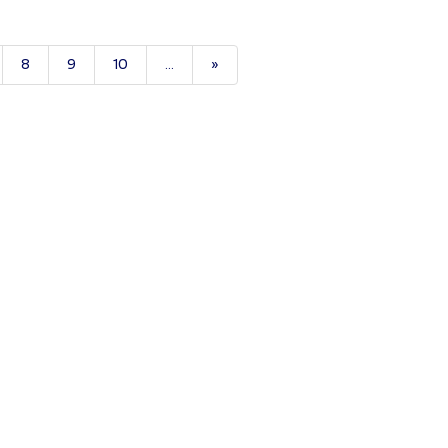
8
9
10
...
»