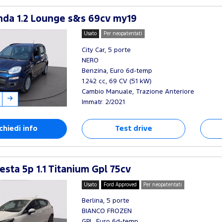
nda 1.2 Lounge s&s 69cv my19
Usato
Per neopatentati
City Car, 5 porte
NERO
Benzina, Euro 6d-temp
1.242 cc, 69 CV (51 kW)
Cambio Manuale, Trazione Anteriore
Immatr. 2/2021
chiedi info
Test drive
esta 5p 1.1 Titanium Gpl 75cv
Usato
Ford Approved
Per neopatentati
Berlina, 5 porte
BIANCO FROZEN
GPL, Euro 6d-temp