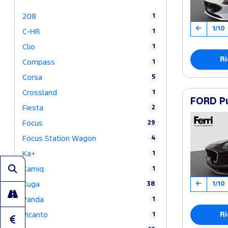
208
1
1/10
C-HR
1
Clio
1
Ri
Compass
1
Corsa
5
Crossland
1
FORD Pu
Fiesta
2
Focus
29
Focus Station Wagon
4
Ka+
1
Kamiq
1
1/10
Kuga
38
Panda
1
Ri
Picanto
1