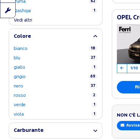
Puma
62
Qashqai
1
OPEL Cr
Vedi altri
Colore
bianco
18
blu
27
giallo
1
1/10
grigio
69
nero
37
Ri
rosso
2
verde
1
viola
1
NON C'È 
Avvisa
Carburante