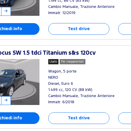
1.194 cc, 86 CV (63 kW)
Cambio Manuale, Trazione Anteriore
Immatr. 12/2019
chiedi info
Test drive
cus SW 1.5 tdci Titanium s&s 120cv
Usato
Per neopatentati
Wagon, 5 porte
NERO
Diesel, Euro 6
1.499 cc, 120 CV (88 kW)
Cambio Manuale, Trazione Anteriore
Immatr. 6/2018
chiedi info
Test drive