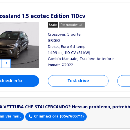
ossland 1.5 ecotec Edition 110cv
Usato
Per neopatentati
Crossover, 5 porte
GRIGIO
Diesel, Euro 6d-temp
1.499 cc, 110 CV (81 kW)
Cambio Manuale, Trazione Anteriore
Immatr. 7/2022
chiedi info
Test drive
LA VETTURA CHE STAI CERCANDO?
Nessun problema, potrebbe
mi via mail
Chiamaci ora
(0547603711)