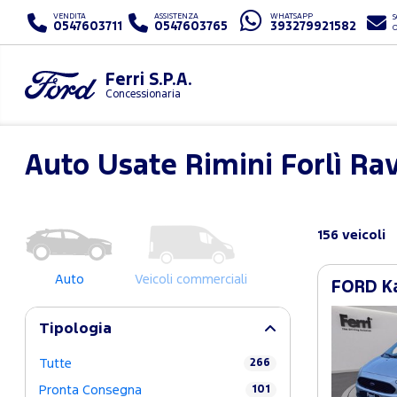
VENDITA
ASSISTENZA
WHATSAPP
S
0547603711
0547603765
393279921582
Ferri S.P.A.
Concessionaria
Auto Usate Rimini Forlì R
156 veicoli
Auto
Veicoli commerciali
FORD Ka
Tipologia
Tutte
266
Pronta Consegna
101