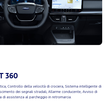
T 360
a, Controllo della velocità di crociera, Sistema intelligente di
oscimento dei segnali stradali, Allarme conducente, Avviso di
 di assistenza al parcheggio in retromarcia.