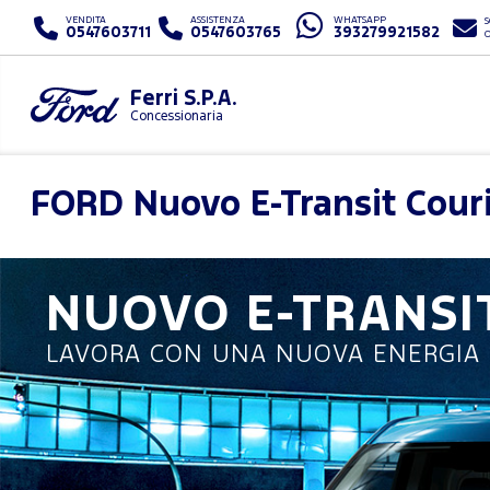
VENDITA
ASSISTENZA
WHATSAPP
S
0547603711
0547603765
393279921582
Ferri S.P.A.
Concessionaria
FORD
Nuovo E-Transit Cour
NUOVO
E-TRANSI
LAVORA CON UNA NUOVA ENERGIA