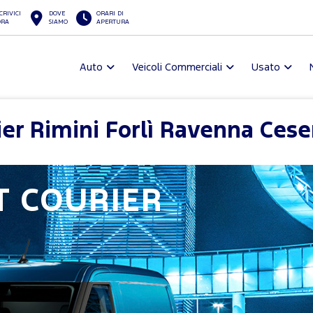
CRIVICI
DOVE
ORARI DI
ORA
SIAMO
APERTURA
Auto
Veicoli Commerciali
Usato
ier Rimini Forlì Ravenna Ces
T COURIER