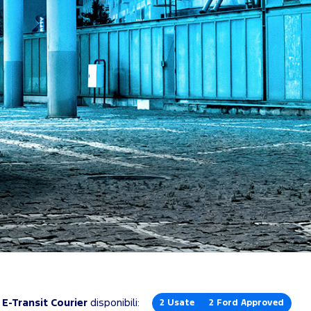
E-Transit Courier
disponibili:
2
Usate
2
Ford Approved