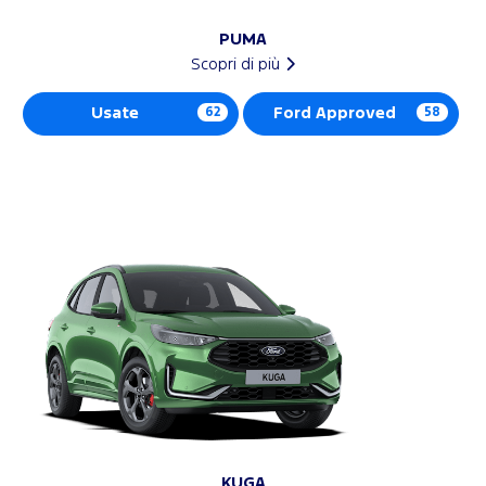
PUMA
Scopri di più
Usate
62
Ford Approved
58
KUGA