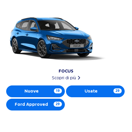
FOCUS
Scopri di più
Nuove
19
Usate
29
Ford Approved
29