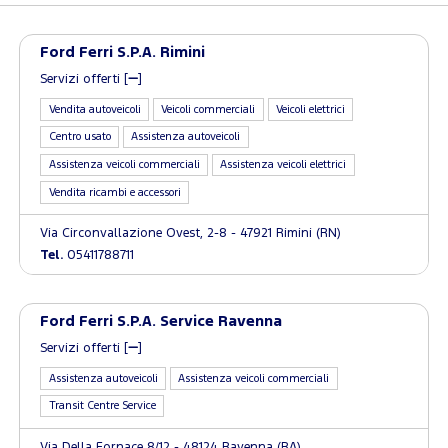
Ford Ferri S.P.A. Rimini
Servizi offerti [
]
Vendita autoveicoli
Veicoli commerciali
Veicoli elettrici
Centro usato
Assistenza autoveicoli
Assistenza veicoli commerciali
Assistenza veicoli elettrici
Vendita ricambi e accessori
Via Circonvallazione Ovest, 2-8 - 47921 Rimini (RN)
Tel.
05411788711
Ford Ferri S.P.A. Service Ravenna
Servizi offerti [
]
Assistenza autoveicoli
Assistenza veicoli commerciali
Transit Centre Service
Via Della Fornace 8/12 - 48124 Ravenna (RA)