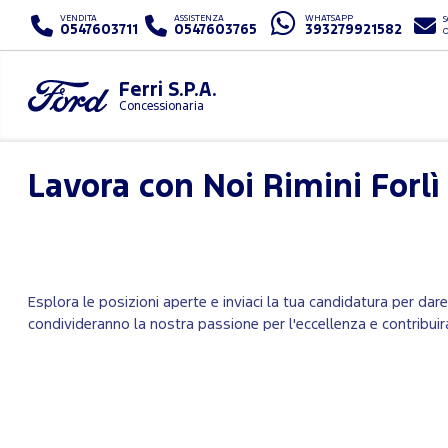
VENDITA
ASSISTENZA
WHATSAPP
S
0547603711
0547603765
393279921582
Ferri S.P.A.
Concessionaria
Lavora con Noi
Rimini Forl
Esplora le posizioni aperte e inviaci la tua candidatura per dar
condivideranno la nostra passione per l'eccellenza e contribuir