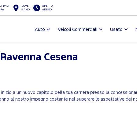
CRIVICI
DOVE
APERTO
ORA
SIAMO
ADESSO
Auto
Veicoli Commerciali
Usato
ì Ravenna Cesena
e inizio a un nuovo capitolo della tua carriera presso la concessiona
anno al nostro impegno costante nel superare le aspettative dei nost