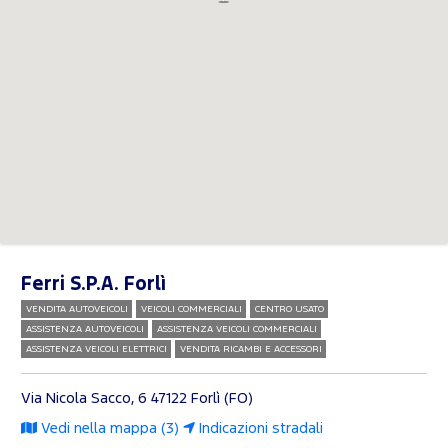
Ferri S.P.A. Forlì
VENDITA AUTOVEICOLI
VEICOLI COMMERCIALI
CENTRO USATO
ASSISTENZA AUTOVEICOLI
ASSISTENZA VEICOLI COMMERCIALI
ASSISTENZA VEICOLI ELETTRICI
VENDITA RICAMBI E ACCESSORI
Via Nicola Sacco, 6
47122 Forlì (FO)
Vedi nella mappa (3)
Indicazioni stradali